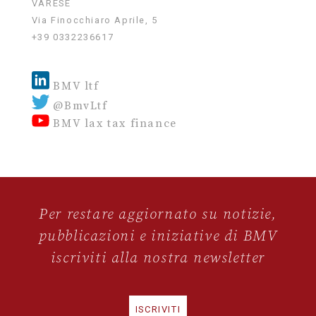
VARESE
Via Finocchiaro Aprile, 5
+39 0332236617
BMV ltf
@BmvLtf
BMV lax tax finance
Per restare aggiornato su notizie,
pubblicazioni e iniziative di BMV
iscriviti alla nostra newsletter
ISCRIVITI